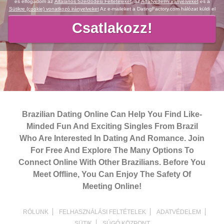
és elfogadom az
Általános Szerződési Feltételeket
, az
Adatvédelmi irányelveket
és a
Sütikre (cookie) vonatkozó irányelveket
Az e-maileket a DatingFactory.com hálózat küldi el
Brazilian Dating Online Can Help You Find Like-
Minded Fun And Exciting Singles From Brazil
Who Are Interested In Dating And Romance. Join
For Free And Explore The Many Options To
Connect Online With Other Brazilians. Before You
Meet Offline, You Can Enjoy The Safety Of
Meeting Online!
RÓLUNK
FELHASZNÁLÁSI FELTÉTELEK
ADATVÉDELEM
SÜTIK
SÚGÓ KÖZPONT