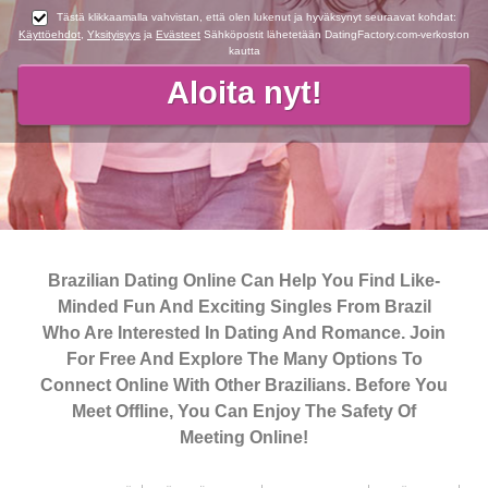
Tästä klikkaamalla vahvistan, että olen lukenut ja hyväksynyt seuraavat kohdat:
Käyttöehdot
,
Yksityisyys
ja
Evästeet
Sähköpostit lähetetään DatingFactory.com-verkoston
kautta
Brazilian Dating Online Can Help You Find Like-
Minded Fun And Exciting Singles From Brazil
Who Are Interested In Dating And Romance. Join
For Free And Explore The Many Options To
Connect Online With Other Brazilians. Before You
Meet Offline, You Can Enjoy The Safety Of
Meeting Online!