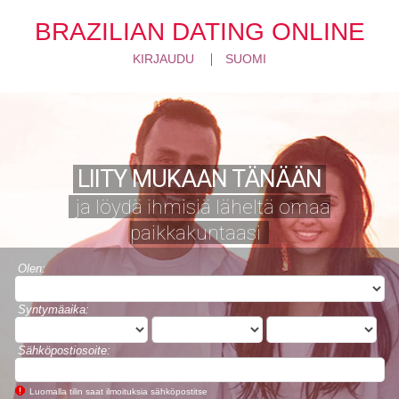
BRAZILIAN DATING ONLINE
KIRJAUDU
SUOMI
LIITY MUKAAN TÄNÄÄN
ja löydä ihmisiä läheltä omaa
paikkakuntaasi
Olen:
Syntymäaika:
Sähköpostiosoite:
Luomalla tilin saat ilmoituksia sähköpostitse